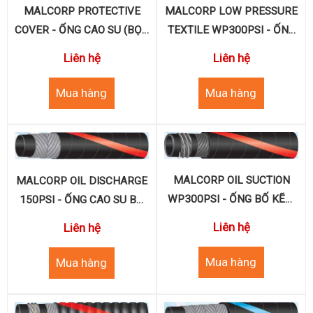
MALCORP LOW PRESSURE
MALCORP PROTECTIVE
TEXTILE WP300PSI - ỐNG
COVER - ỐNG CAO SU (BỌC
DẦU THỦY LỰC (SỢI DỆT)
BẢO VỆ)
Liên hệ
Liên hệ
MALCORP OIL SUCTION
MALCORP OIL DISCHARGE
WP300PSI - ỐNG BỐ KẼM
150PSI - ỐNG CAO SU BỐ
HÚT XĂNG DẦU
DẪN XĂNG DẦU
Liên hệ
Liên hệ