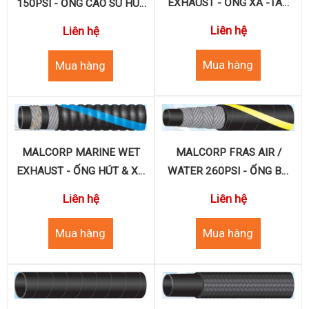
EXHAUST - ỐNG XẢ -TÀU
150PSI - ỐNG CAO SU HÚT
BIỂN
DẦU TÀU BIỂN
Liên hệ
Liên hệ
MALCORP FRAS AIR /
MALCORP MARINE WET
WATER 260PSI - ỐNG BỐ
EXHAUST - ỐNG HÚT & XẢ
PHUN HƠI NƯỚC
-TÀU BIỂN
Liên hệ
Liên hệ