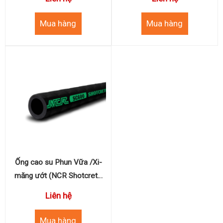
WP250PSI)
Ống cao su Phun Vữa /Xi-
măng ướt (NCR Shotcrete
WP600PSI)
Liên hệ