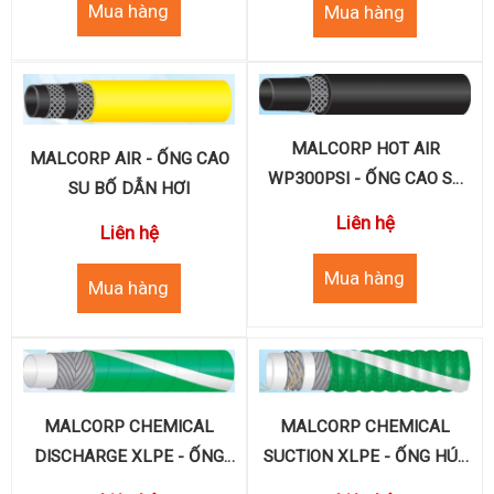
MALCORP HOT AIR
MALCORP AIR - ỐNG CAO
WP300PSI - ỐNG CAO SU
SU BỐ DẪN HƠI
CHỊU HƠI NÓNG
Liên hệ
Liên hệ
MALCORP CHEMICAL
MALCORP CHEMICAL
SUCTION XLPE - ỐNG HÚT
DISCHARGE XLPE - ỐNG
& XẢ HÓA CHẤT
CAO SU XẢ HÓA CHẤT