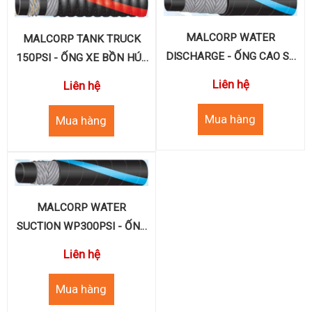
MALCORP WATER
MALCORP TANK TRUCK
DISCHARGE - ỐNG CAO SU
150PSI - ỐNG XE BỒN HÚT
BỐ DẪN NƯỚC
XĂNG DẦU
Liên hệ
Liên hệ
MALCORP WATER
SUCTION WP300PSI - ỐNG
BỐ KẼM HÚT NƯỚC
Liên hệ