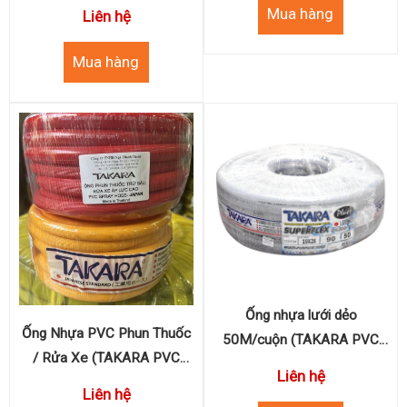
WP300PSI - BP900PSI)
Liên hệ
Ống nhựa lưới dẻo
Ống Nhựa PVC Phun Thuốc
50M/cuộn (TAKARA PVC
/ Rửa Xe (TAKARA PVC
JAPAN STANDARD)
Liên hệ
SPRAY HOSE JAPAN
Liên hệ