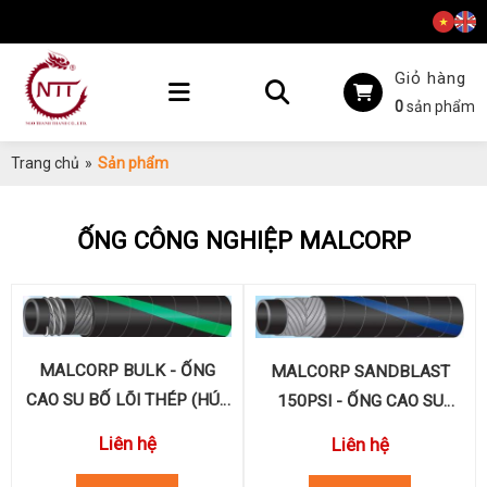
Giỏ hàng
0
sản phẩm
Trang chủ
»
Sản phẩm
ỐNG CÔNG NGHIỆP MALCORP
MALCORP BULK - ỐNG
MALCORP SANDBLAST
CAO SU BỐ LÕI THÉP (HÚT
150PSI - ỐNG CAO SU
& XẢ XI-MĂNG)
PHUN CÁT
Liên hệ
Liên hệ