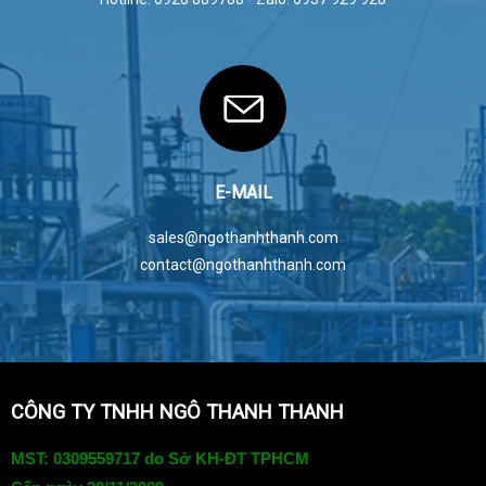
E-MAIL
sales@ngothanhthanh.com
contact@ngothanhthanh.com
CÔNG TY TNHH NGÔ THANH THANH
MST: 0309559717 do Sở KH-ĐT TPHCM