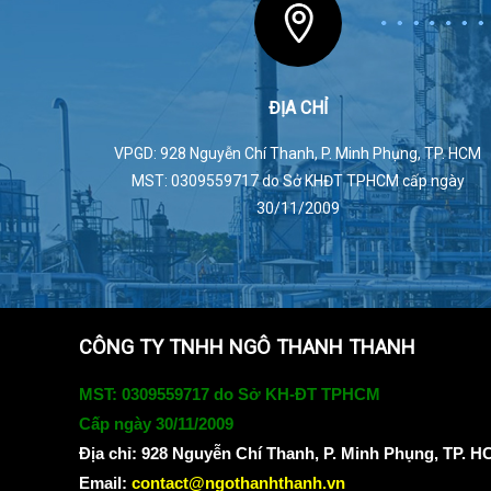
ĐỊA CHỈ
VPGD: 928 Nguyễn Chí Thanh, P. Minh Phụng, TP. HCM
MST: 0309559717 do Sở KHĐT TPHCM cấp ngày
30/11/2009
CÔNG TY TNHH NGÔ THANH THANH
MST: 0309559717 do Sở KH-ĐT TPHCM
Cấp ngày 30/11/2009
Địa chỉ:
928 Nguyễn Chí Thanh, P. Minh Phụng, TP. 
Email:
contact@ngothanhthanh.vn