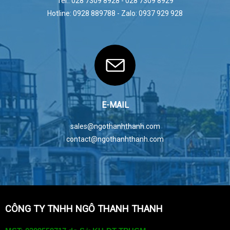
Tel.: 028 7309 8928 - 028 7309 8929
Hotline: 0928 889788 - Zalo: 0937 929 928
E-MAIL
sales@ngothanhthanh.com
contact@ngothanhthanh.com
CÔNG TY TNHH NGÔ THANH THANH