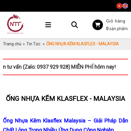
Giỏ hàng
0
sản phẩm
Trang chủ
»
Tin Tức
»
ỐNG NHỰA KẼM KLASFLEX - MALAYSIA
vấn (Zalo: 0937 929 928)
MIỄN PHÍ hôm nay!
ỐNG NHỰA KẼM KLASFLEX - MALAYSIA
Ống Nhựa Kẽm Klasflex Malaysia – Giải Pháp Dẫn
Chất Lỏng Trong Nhiều Ứng Dụng Công Nghiệp